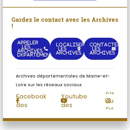
Gardez le contact avec les Archives
!
APPELER
LOCALISER
CONTACTER
LES
LES
LES
ARCHIVES
ARCHIVES
ARCHIVES
DÉPARTEMENTALES
Archives départementales de Maine-et-
Loire sur les réseaux sociaux
Page
Chaine
Instag
Facebook
Youtube
du
des
des
Départ
Archives
Archives