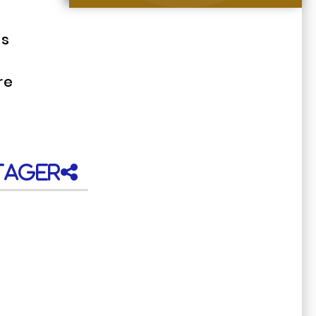
es
re
c
tager