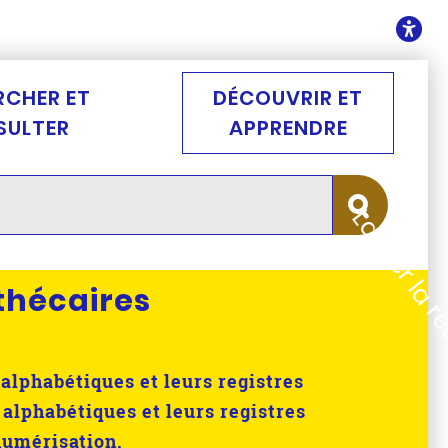
ontenu
O
RCHER ET
DÉCOUVRIR ET
SULTER
APPRENDRE
Lancer la 
thécaires
alphabétiques et leurs registres
 alphabétiques et leurs registres
numérisation.