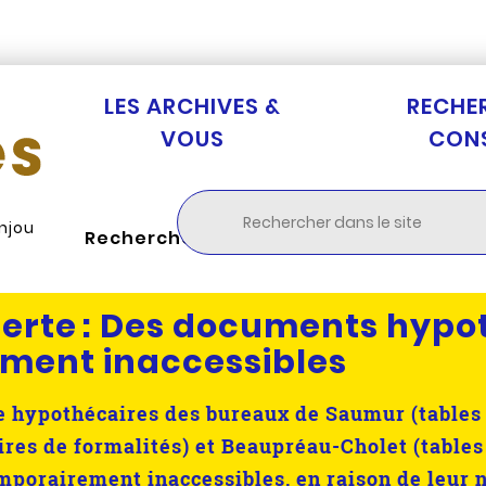
Aller au menu
Aller à la recherche
Aller au c
LES ARCHIVES &
RECHE
VOUS
CON
Anjou
Rechercher
erte :
Des documents hypo
ment inaccessibles
re hypothécaires des bureaux de Saumur (tables 
ires de formalités) et Beaupréau-Cholet (tables
emporairement inaccessibles, en raison de leur 