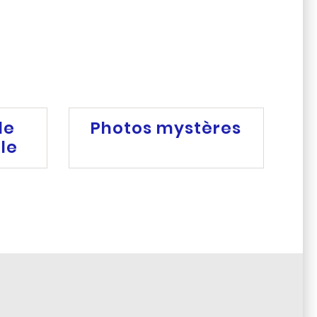
de
Photos mystères
ale