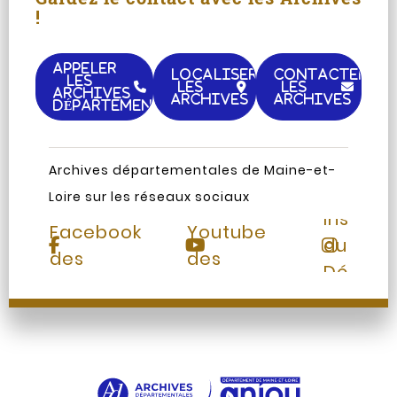
!
APPELER
LOCALISER
CONTACTER
LES
LES
LES
ARCHIVES
ARCHIVES
ARCHIVES
DÉPARTEMENTALES
Archives départementales de Maine-et-
Loire sur les réseaux sociaux
Page
Chaine
Instag
Facebook
Youtube
du
des
des
Départ
Archives
Archives