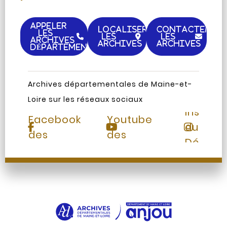
APPELER
LOCALISER
CONTACTER
LES
LES
LES
ARCHIVES
ARCHIVES
ARCHIVES
DÉPARTEMENTALES
Archives départementales de Maine-et-
Loire sur les réseaux sociaux
Page
Chaine
Instag
Facebook
Youtube
du
des
des
Départ
Archives
Archives