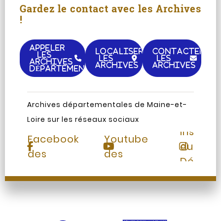
Gardez le contact avec les Archives
!
APPELER
LOCALISER
CONTACTER
LES
LES
LES
ARCHIVES
ARCHIVES
ARCHIVES
DÉPARTEMENTALES
Archives départementales de Maine-et-
Loire sur les réseaux sociaux
Page
Chaine
Instag
Facebook
Youtube
du
des
des
Départ
Archives
Archives