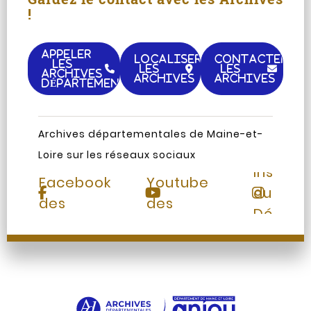
!
APPELER
LOCALISER
CONTACTER
LES
LES
LES
ARCHIVES
ARCHIVES
ARCHIVES
DÉPARTEMENTALES
Archives départementales de Maine-et-
Loire sur les réseaux sociaux
Page
Chaine
Instag
Facebook
Youtube
du
des
des
Départ
Archives
Archives