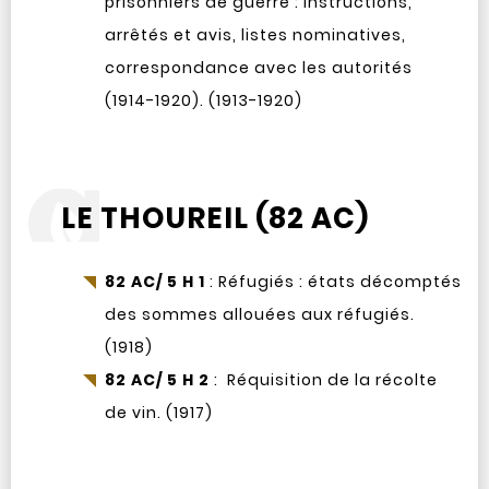
prisonniers de guerre : instructions,
arrêtés et avis, listes nominatives,
correspondance avec les autorités
(1914-1920). (1913-1920)
LE THOUREIL (82 AC)
82 AC/ 5 H 1
: Réfugiés : états décomptés
des sommes allouées aux réfugiés.
(1918)
82 AC/ 5 H 2
: Réquisition de la récolte
de vin. (1917)