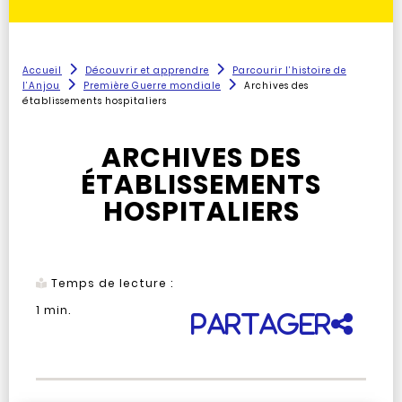
Accueil
Découvrir et apprendre
Parcourir l’histoire de
l’Anjou
Première Guerre mondiale
Archives des
établissements hospitaliers
ARCHIVES DES
ÉTABLISSEMENTS
HOSPITALIERS
Temps de lecture :
1
min.
Partager