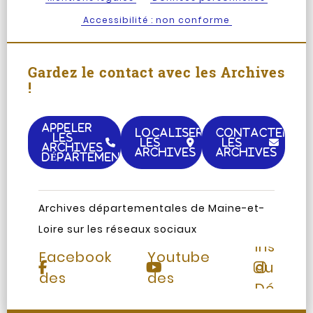
Accessibilité : non conforme
Gardez le contact avec les Archives
!
APPELER
LOCALISER
CONTACTER
LES
LES
LES
ARCHIVES
ARCHIVES
ARCHIVES
DÉPARTEMENTALES
Archives départementales de Maine-et-
Loire sur les réseaux sociaux
Page
Chaine
Instag
Facebook
Youtube
du
des
des
Départ
Archives
Archives