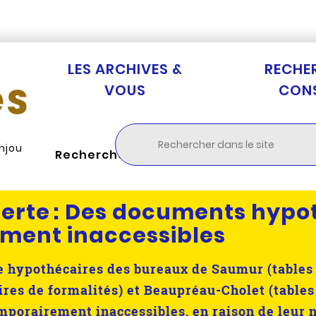
Aller au menu
Aller à la recherche
Aller au c
LES ARCHIVES &
RECHE
VOUS
CON
Anjou
Rechercher
erte :
Des documents hypo
ment inaccessibles
re hypothécaires des bureaux de Saumur (tables 
ires de formalités) et Beaupréau-Cholet (tables
emporairement inaccessibles, en raison de leur 