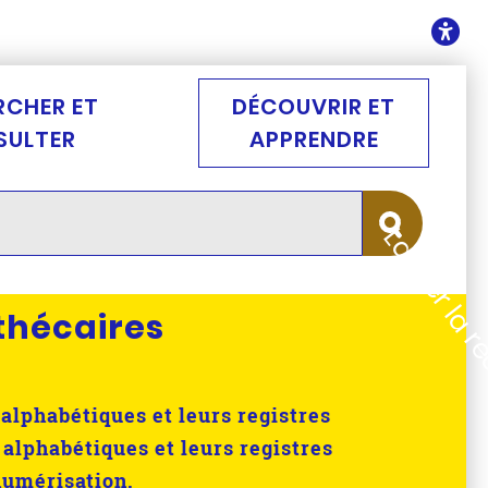
ontenu
O
RCHER ET
DÉCOUVRIR ET
SULTER
APPRENDRE
Lancer la 
thécaires
alphabétiques et leurs registres
 alphabétiques et leurs registres
numérisation.