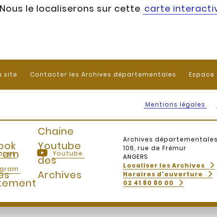
 Nous le localiserons sur cette
carte interacti
u site
Contacter les Archives départementales
Espace 
Mentions légales
Chaine
Archives départementale
ook
Youtube
106, rue de Frémur
gram
book
Youtube
ANGERS
des
Localiser les Archives
agram
es
Archives
Horaires d'ouverture
tement
02 41 80 80 00