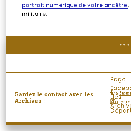
portrait numérique de votre ancêtre
.
militaire.
Plan d
Page
Faceb
Insta
Face
Gardez le contact avec les
des
Archives !
du
Inst
Archiv
Dépar