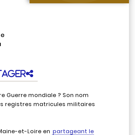
de
u
tager
ière Guerre mondiale ? Son nom
 registres matricules militaires
 Maine-et-Loire en
partageant le