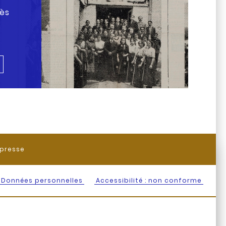
rès
presse
Données personnelles
Accessibilité : non conforme
s