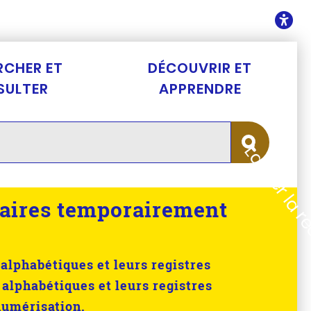
ontenu
O
RCHER ET
DÉCOUVRIR ET
SULTER
APPRENDRE
Lancer la 
aires temporairement
alphabétiques et leurs registres
 alphabétiques et leurs registres
numérisation.