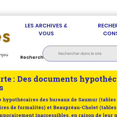
Aller au menu
Aller à la recherche
Aller au c
LES ARCHIVES &
RECHE
VOUS
CON
Anjou
Rechercher
rte :
Des documents hypothéc
s
re hypothécaires des bureaux de Saumur (tables 
ires de formalités) et Beaupréau-Cholet (tables
emporairement inaccessibles, en raison de leur 