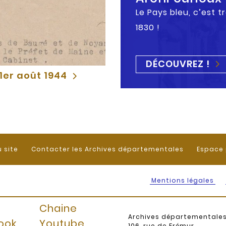
Le Pays bleu, c’est t
1830 !
DÉCOUVREZ !
1er août 1944
u site
Contacter les Archives départementales
Espace 
Mentions légales
Chaine
Archives départementale
ook
Youtube
106, rue de Frémur