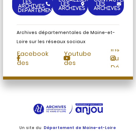
LES
LES
LES
ARCHIVES
ARCHIVES
ARCHIVES
DÉPARTEMENTALES
Archives départementales de Maine-et-
Loire sur les réseaux sociaux
Page
Chaine
Instag
Facebook
Youtube
du
des
des
Départ
Archives
Archives
Un site du
Département de Maine-et-Loire