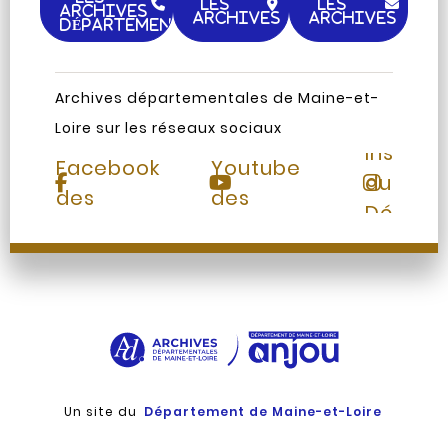
LES
LES
ARCHIVES
ARCHIVES
ARCHIVES
DÉPARTEMENTALES
Archives départementales de Maine-et-
Loire sur les réseaux sociaux
Page
Chaine
Instag
Facebook
Youtube
du
des
des
Départ
Archives
Archives
Un site du
Département de Maine-et-Loire