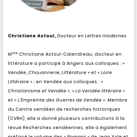
Christiane Astoul,
Docteur en Lettres modernes
me
M
Christiane Astoul-Calendreau, docteur en
littérature a participé à Angers aux colloques : «
Vendée, Chouannerie, Littérature
» et «
Loire
Littéraire
» ; en Vendée aux colloques : «
Christianisme et Vendée
», «
La Vendée littéraire
»
et «
L’Empreinte des Guerres de Vendée
». Membre
du Centre vendéen de recherches historiques
(CVRH), elle a donné plusieurs contributions à la
revue Recherches vendéennes, elle a également
préfacé le volume des «
Romans
» de Jean Yole et