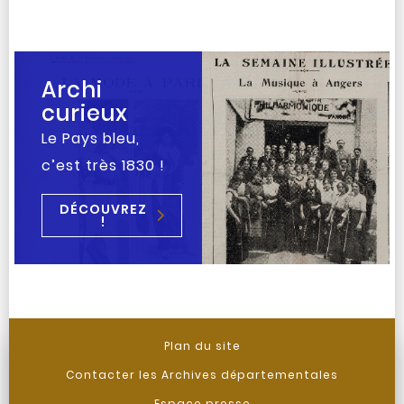
Archi
curieux
Le Pays bleu,
c’est très 1830 !
DÉCOUVREZ
!
Plan du site
Contacter les Archives départementales
Espace presse