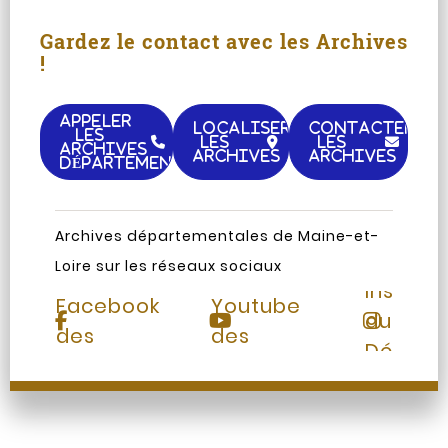
Gardez le contact avec les Archives
!
APPELER
LOCALISER
CONTACTER
LES
LES
LES
ARCHIVES
ARCHIVES
ARCHIVES
DÉPARTEMENTALES
Archives départementales de Maine-et-
Loire sur les réseaux sociaux
Page
Chaine
Instag
Facebook
Youtube
du
des
des
Départ
Archives
Archives